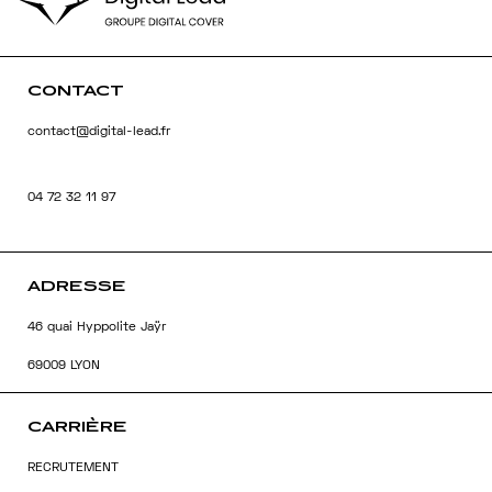
NOS SERVICES
RÉFÉRENCES
CONTACT
ACTUALITÉS
contact@digital-lead.fr
CONTACT
04 72 32 11 97
DEMANDE DE DEVIS
ADRESSE
46 quai Hyppolite Jaÿr
69009 LYON
CARRIÈRE
RECRUTEMENT