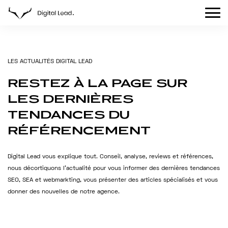
L
E
S
A
C
T
U
A
L
I
T
É
S
D
I
G
I
T
A
L
L
E
A
D
RESTEZ
À
LA
PAGE
SUR
LES
DERNIÈRES
TENDANCES
DU
RÉFÉRENCEMENT
Digital Lead vous explique tout. Conseil, analyse, reviews et références,
nous décortiquons l’actualité pour vous informer des dernières tendances
SEO, SEA et webmarkting, vous présenter des articles spécialisés et vous
donner des nouvelles de notre agence.