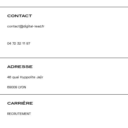
CONTACT
contact@digital-lead.fr
04 72 32 11 97
ADRESSE
46 quai Hyppolite Jaÿr
69009 LYON
CARRIÈRE
RECRUTEMENT