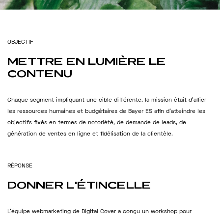
L’AGENCE
O
B
J
E
C
T
I
F
METTRE
EN
LUMIÈRE
LE
SEO
CONTENU
SEA
Chaque segment impliquant une cible différente, la mission était d’allier
NOS SERVICES
les ressources humaines et budgétaires de Bayer ES afin d’atteindre les
objectifs fixés en termes de notoriété, de demande de leads, de
RÉFÉRENCES
génération de ventes en ligne et fidélisation de la clientèle.
ACTUALITÉS
R
É
P
O
N
S
E
CONTACT
DONNER
L'ÉTINCELLE
DEMANDE DE DEVIS
L’équipe webmarketing de Digital Cover a conçu un workshop pour