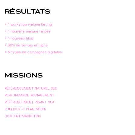
RÉSULTATS
+ 1 workshop webmarketing
+ 1 nouvelle marque lancée
+ 1 nouveau blog
+ 30% de ventes en ligne
+ 5 types de campagnes digitales
MISSIONS
RÉFÉRENCEMENT NATUREL SEO
PERFORMANCE MANAGEMENT
RÉFÉRENCEMENT PAYANT SEA
PUBLICITÉ & PLAN MÉDIA
CONTENT MARKETING