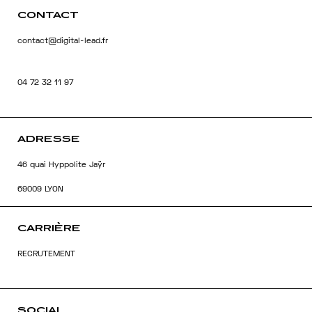
CONTACT
contact@digital-lead.fr
04 72 32 11 97
ADRESSE
46 quai Hyppolite Jaÿr
69009 LYON
CARRIÈRE
RECRUTEMENT
SOCIAL