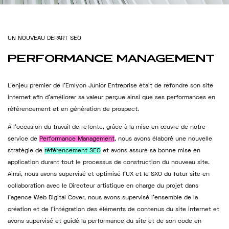
U
N
N
O
U
V
E
A
U
D
É
P
A
R
T
S
E
O
PERFORMANCE
MANAGEMENT
L’enjeu premier de l’Emlyon Junior Entreprise était de refondre son site
internet afin d’améliorer sa valeur perçue ainsi que ses performances en
référencement et en génération de prospect.
À l’occasion du travail de refonte, grâce à la mise en œuvre de notre
service de
Performance Management
, nous avons élaboré une nouvelle
stratégie de
référencement SEO
et avons assuré sa bonne mise en
application durant tout le processus de construction du nouveau site.
Ainsi, nous avons supervisé et optimisé l’UX et le SXO du futur site en
collaboration avec le Directeur artistique en charge du projet dans
l’agence Web Digital Cover, nous avons supervisé l’ensemble de la
création et de l’intégration des éléments de contenus du site internet et
avons supervisé et guidé la performance du site et de son code en