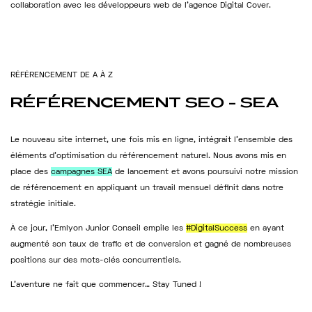
collaboration avec les développeurs web de l’agence Digital Cover.
L’AGENCE
SEO
R
É
F
É
R
E
N
C
E
M
E
N
T
D
E
A
À
Z
RÉFÉRENCEMENT
SEO
-
SEA
SEA
Le nouveau site internet, une fois mis en ligne, intégrait l’ensemble des
NOS SERVICES
éléments d’optimisation du référencement naturel. Nous avons mis en
place des
campagnes SEA
de lancement et avons poursuivi notre mission
RÉFÉRENCES
de référencement en appliquant un travail mensuel définit dans notre
stratégie initiale.
ACTUALITÉS
À ce jour, l’Emlyon Junior Conseil empile les
#DigitalSuccess
en ayant
CONTACT
augmenté son taux de trafic et de conversion et gagné de nombreuses
positions sur des mots-clés concurrentiels.
DEMANDE DE DEVIS
L’aventure ne fait que commencer… Stay Tuned !