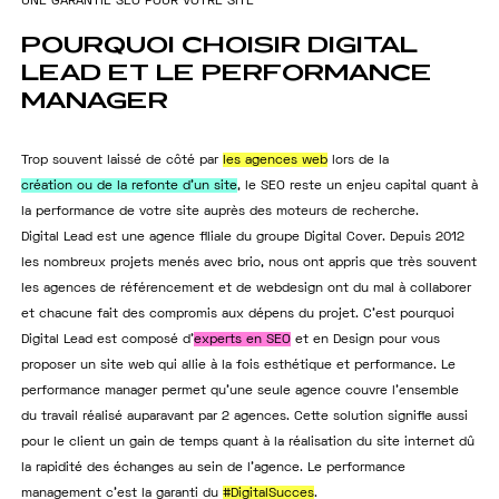
U
N
E
G
A
R
A
N
T
I
E
S
E
O
P
O
U
R
V
O
T
R
E
S
I
T
E
POURQUOI
CHOISIR
DIGITAL
LEAD
ET
LE
PERFORMANCE
MANAGER
Trop souvent laissé de côté par
les agences web
lors de la
création ou de la refonte d’un site
, le SEO reste un enjeu capital quant à
la performance de votre site auprès des moteurs de recherche.
L’AGENCE
Digital Lead est une agence filiale du groupe Digital Cover. Depuis 2012
les nombreux projets menés avec brio, nous ont appris que très souvent
SEO
les agences de référencement et de webdesign ont du mal à collaborer
et chacune fait des compromis aux dépens du projet. C’est pourquoi
SEA
Digital Lead est composé d’
experts en SEO
et en Design pour vous
proposer un site web qui allie à la fois esthétique et performance. Le
NOS SERVICES
performance manager permet qu’une seule agence couvre l’ensemble
du travail réalisé auparavant par 2 agences. Cette solution signifie aussi
RÉFÉRENCES
pour le client un gain de temps quant à la réalisation du site internet dû
la rapidité des échanges au sein de l’agence. Le performance
ACTUALITÉS
management c’est la garanti du
#DigitalSucces
.