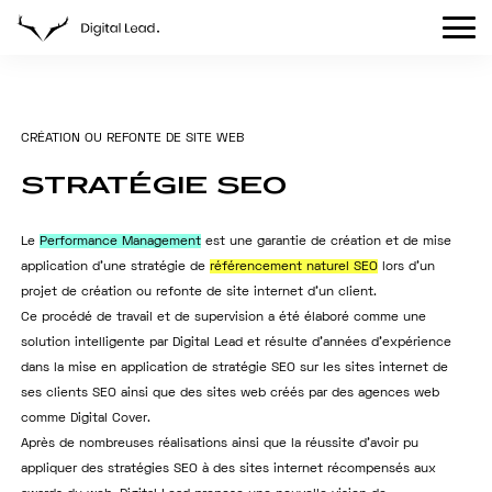
C
R
É
A
T
I
O
N
O
U
R
E
F
O
N
T
E
D
E
S
I
T
E
W
E
B
STRATÉGIE
SEO
Le
Performance Management
est une garantie de création et de mise
application d’une stratégie de
référencement naturel SEO
lors d’un
projet de création ou refonte de site internet d’un client.
Ce procédé de travail et de supervision a été élaboré comme une
solution intelligente par Digital Lead et résulte d’années d’expérience
dans la mise en application de stratégie SEO sur les sites internet de
ses clients SEO ainsi que des sites web créés par des agences web
comme Digital Cover.
Après de nombreuses réalisations ainsi que la réussite d’avoir pu
appliquer des stratégies SEO à des sites internet récompensés aux