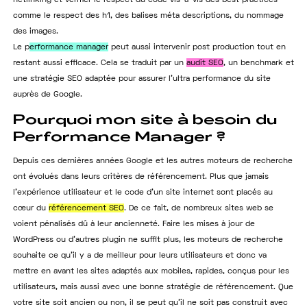
netlinking et vérifier le respect du code vis-à-vis des best practices
comme le respect des h1, des balises méta descriptions, du nommage
des images.
Le p
erformance manager
peut aussi intervenir post production tout en
restant aussi efficace. Cela se traduit par un
audit SEO
, un benchmark et
une stratégie SEO adaptée pour assurer l’ultra performance du site
auprès de Google.
Pourquoi mon site à besoin du
Performance Manager ?
Depuis ces dernières années Google et les autres moteurs de recherche
ont évolués dans leurs critères de référencement. Plus que jamais
l’expérience utilisateur et le code d’un site internet sont placés au
cœur du
référencement SEO
. De ce fait, de nombreux sites web se
voient pénalisés dû à leur ancienneté. Faire les mises à jour de
WordPress ou d’autres plugin ne suffit plus, les moteurs de recherche
souhaite ce qu’il y a de meilleur pour leurs utilisateurs et donc va
mettre en avant les sites adaptés aux mobiles, rapides, conçus pour les
utilisateurs, mais aussi avec une bonne stratégie de référencement. Que
votre site soit ancien ou non, il se peut qu’il ne soit pas construit avec