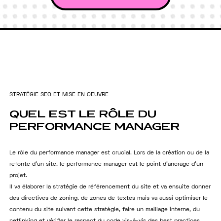
S
T
R
A
T
É
G
I
E
S
E
O
E
T
M
I
S
E
E
N
O
E
U
V
R
E
QUEL
EST
LE
RÔLE
DU
PERFORMANCE
MANAGER
Le rôle du performance manager est crucial. Lors de la création ou de la
refonte d’un site, le performance manager est le point d’ancrage d’un
projet.
Il va élaborer la stratégie de référencement du site et va ensuite donner
des directives de zoning, de zones de textes mais va aussi optimiser le
contenu du site suivant cette stratégie, faire un maillage interne, du